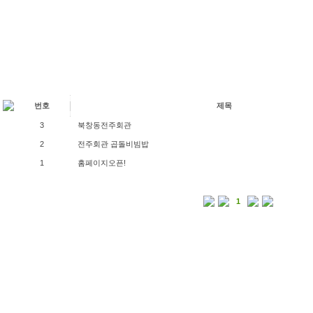
번호
제목
3
북창동전주회관
2
전주회관 곱돌비빔밥
1
홈페이지오픈!
1